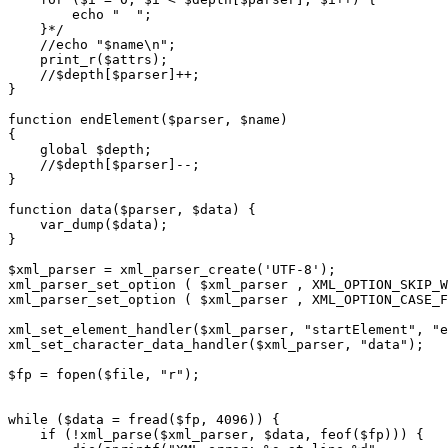
        echo "  ";

    }*/

    //echo "$name\n";

    print_r($attrs);

    //$depth[$parser]++;

}

function endElement($parser, $name) 

{

    global $depth;

    //$depth[$parser]--;

}

function data($parser, $data) {

    var_dump($data);

}

$xml_parser = xml_parser_create('UTF-8');

xml_parser_set_option ( $xml_parser , XML_OPTION_SKIP_W
xml_parser_set_option ( $xml_parser , XML_OPTION_CASE_F
xml_set_element_handler($xml_parser, "startElement", "e
xml_set_character_data_handler($xml_parser, "data");

$fp = fopen($file, "r");

while ($data = fread($fp, 4096)) {

    if (!xml_parse($xml_parser, $data, feof($fp))) {
