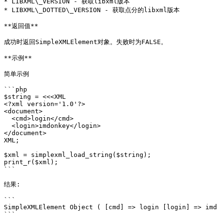
* LIBXML\_VERSION - 获取libxml版本

* LIBXML\_DOTTED\_VERSION - 获取点分的libxml版本

**返回值**

成功时返回SimpleXMLElement对象。失败时为FALSE。

**示例**

简单示例

```php

$string = <<<XML

<?xml version='1.0'?>

<document>

  <cmd>login</cmd>

  <login>imdonkey</login>

</document>

XML;

$xml = simplexml_load_string($string);

print_r($xml);

```

结果:

```

SimpleXMLElement Object ( [cmd] => login [login] => imd
```
