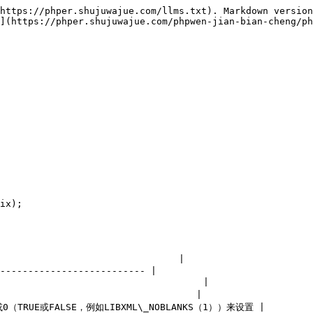
https://phper.shujuwajue.com/llms.txt). Markdown version
](https://phper.shujuwajue.com/phpwen-jian-bian-cheng/ph
ix);

                              |

-------------------------- |

                                |

                                |

TRUE或FALSE，例如LIBXML\_NOBLANKS（1））来设置 |
