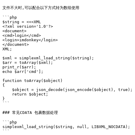
文件不大时,可以配合以下方式转为数组使用

```php

$string = <<<XML

<?xml version='1.0'?>

<document>

<cmd>login</cmd>

<login>imdonkey</login>

</document>

XML;

$xml = simplexml_load_string($string);

$arr = toArray($xml);

print_r($arr);

echo $arr['cmd'];

function toArray($object)

{

    $object = json_decode(json_encode($object), true);

    return $object;

}

```

### 常见CDATA 包裹数据处理

```php

simplexml_load_string($string, null, LIBXML_NOCDATA);

```
