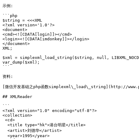
示例:

```php

$string = <<<XML

<?xml version='1.0'?>

<document>

<cmd><![CDATA[login]]></cmd>

<login><![CDATA[imdonkey]]></login>

</document>

XML;

$xml = simplexml_load_string($string, null, LIBXML_NOCD
var_dump($xml);

```

资料:

[微信开发基础之php函数simplexml\_load\_string](http://www.ph
## XMLReader

```

<?xml version="1.0" encoding="utf-8"?>

<collection>

 <cd>

  <title type="hk">港台明星</title>

  <artist>刘德华</artist>

  <year>1995</year>
