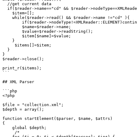
  //get current data

  if($reader->name=="cd" && $reader->nodeType==XMLReader::ELEMENT){

    $item=[];

    while($reader->read() && $reader->name !="cd" ){

        if($reader->nodeType!=XMLReader::ELEMENT)continue;

        $name=$reader->name;

        $value=$reader->readString();

        $item[$name]=$value;

    }

     $items[]=$item;

  }

}

$reader->close();

print_r($items);

```

## XML Parser

```php

<?php

$file = "collection.xml";

$depth = array();

function startElement($parser, $name, $attrs) 

{

    global $depth;

     /*

    for ($i = 0; $i < $depth[$parser]; $i++) {
