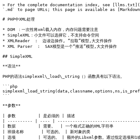
> For the complete documentation index, see [llms.txt](
`.md` to page URLs; this page is available as [Markdown
# PHP中XML处理

* DOM ：一次性将xml载入内存，内存问题需要注意

* SimpleXML：小文件可以选择它，不支持命令空间

* XMLReader  :  边读边操作, “拉取”模型,大文件操作

* XML Parser  :  SAX模型是一个“推送”模型,大文件操作

## SimpleXML

**语法**

PHP的语法simplexml\_load\_string（）函数具有以下语法。

```php

simplexml_load_string(data,classname,options,ns,is_pref
```

**参数**

| 参数         | 是必须的 | 描述                            
| ---------- | ---- | ---------------------------------
| 数据         | 需要。  | 一个格式正确的XML字符串               
| 班级名称       | 可选的。 | 新对象的类                       
| 选项         | 可选的。 | 额外的Libxml参数。通过指定选项和1或0（