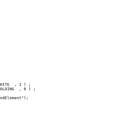
HITE  , 1 ) ;

OLDING  , 0 ) ;

ndElement");
