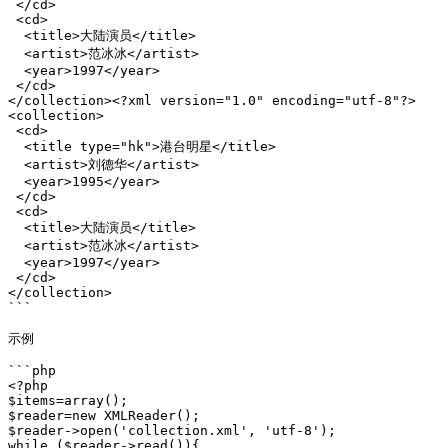
 </cd>

 <cd>

  <title>大陆演员</title>

  <artist>范冰冰</artist>

  <year>1997</year>

 </cd>

</collection><?xml version="1.0" encoding="utf-8"?>

<collection>

 <cd>

  <title type="hk">港台明星</title>

  <artist>刘德华</artist>

  <year>1995</year>

 </cd>

 <cd>

  <title>大陆演员</title>

  <artist>范冰冰</artist>

  <year>1997</year>

 </cd>

</collection>

```

示例

```php

<?php

$items=array();

$reader=new XMLReader();

$reader->open('collection.xml', 'utf-8');

while ($reader->read()){
