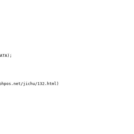
ATA);

pos.net/jichu/132.html)
