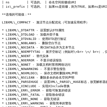
| ns         | 可选的。 | 命名空间前缀或URI                   
| is\_prefix | 可选的。 | 如果ns是前缀，则为TRUE。如果ns是URI，则
**选项的可能值：**

LIBXML\_COMPACT - 激活节点分配优化（可加速应用程序）

* LIBXML\_DTDATTR - 设置默认DTD属性

* LIBXML\_DTDLOAD - 加载外部子集

* LIBXML\_DTDVALID - 使用DTD进行验证

* LIBXML\_NOBLANKS - 删除空白节点

* LIBXML\_NOCDATA - 将CDATA合并为文本节点

* LIBXML\_NOEMPTYTAG - 展开空标记（例如对\<br> \</ br>），仅
* LIBXML\_NOENT - 替代实体

* LIBXML\_NOERROR - 不显示错误报告

* LIBXML\_NONET - 加载文档时禁用网络访问

* LIBXML\_NOWARNING - 不显示警告报告

* LIBXML\_NOXMLDECL - 保存文档时删除XML声明

* LIBXML\_NSCLEAN - 删除多余的命名空间声明

* LIBXML\_PARSEHUGE - 设置XML\_PARSE\_HUGE标
* LIBXML\_XINCLUDE - 实现XInclude替换

* LIBXML\_ERR\_ERROR - 获取可恢复的错误

* LIBXML\_ERR\_FATAL - 获取致命错误

* LIBXML\_ERR\_NONE - 获取无错误

* LIBXML\_ERR\_WARNING - 获取简单的警告
