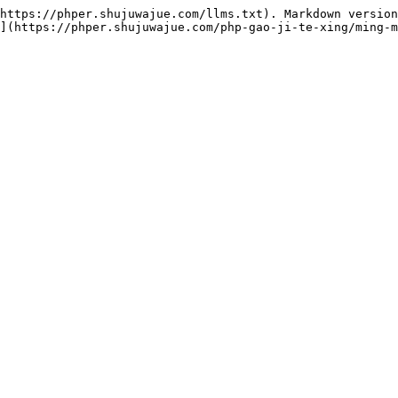
https://phper.shujuwajue.com/llms.txt). Markdown version
](https://phper.shujuwajue.com/php-gao-ji-te-xing/ming-m